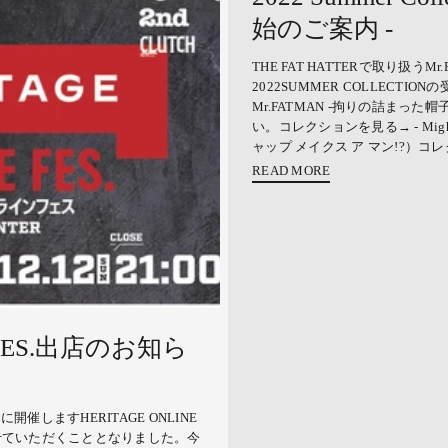
始のご案内 -
THE FAT HATTERで取り扱うMr.F
2022SUMMER COLLECTI
Mr.FATMAN -拘りの詰まっ
い。コレクションを見る→ - MightyS
ャップ メイクス ア マン!?）コ
READ MORE
E FES.出店のお知ら
00に開催しますHERITAGE ONLINE
て出店させていただくこととなりました。今