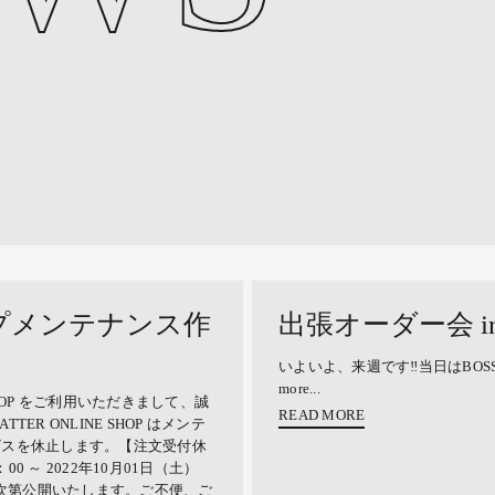
プメンテナンス作
出張オーダー会 in B
いよいよ、来週です‼︎当日はBOS
more...
NE SHOP をご利用いただきまして、誠
READ MORE
TER ONLINE SHOP はメンテ
ビスを休止します。【注文受付休
00 ～ 2022年10月01日（土）
了次第公開いたします。ご不便、ご