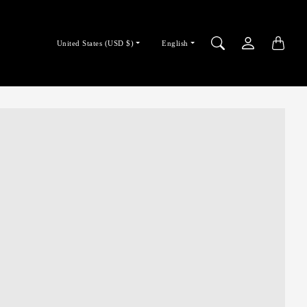
Country/region
Language
United States (USD $)
English
selector
selector