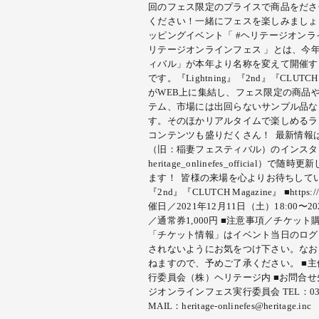
回のフェス限定のプライスで商品をださ
ください！一緒にフェスを楽しみましょ
ッピングイベント「 #ヘリテージオンライ
リテージオンラインフェス 」とは、今年
ィバル」が本年より名称を変えて開催す
です。『Lightning』『2nd』『CLUT
がWEB上に集結し、フェス限定の商品
テム、市場には出回らないサンプル品な
す。そのほかリアルタイムで楽しめるラ
コンテンツも盛りだくさん！ 最新情報
（旧：稲妻フェスティバル）のインスタ
heritage_onlinefes_officia
ます！ 皆様の来場を心よりお待ちしています！ P
『2nd』『CLUTCH Magazine』 ■https://he
催日／2021年12月11日（土）18:00〜20
／通常券1,000円 ■注意事項／チケッ
「チケット情報」はイベント当日のログ
されないようにお気をつけ下さい。なお
ねますので、予めご了承ください。 ■
行委員会（株）ヘリテージ内 ■お問合
ジオンラインフェス実行委員会 TEL：03-3
MAIL：heritage-onlinefes@heritage.inc