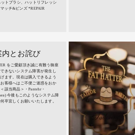
ハットブラシ、ハットリフレッシ
ッチ&ピンズ *REPAIR
案内とお詫び
ATTER をご愛顧頂き誠に有難う御座
入できないシステム障害が発生し
上げます。現在は購入できるよう
。お客様へはご不便ご迷惑をおか
当商品＞・Pantehr・
(Oversea) 今後もこのようなシステム障
。何卒宜しくお願いいたします。