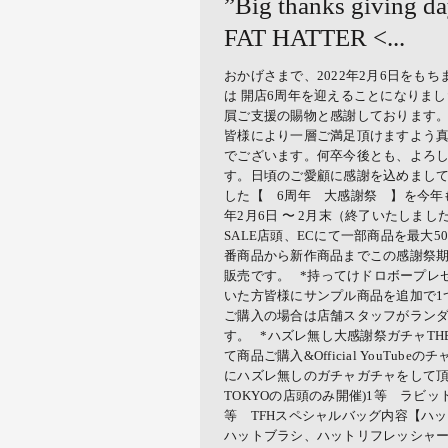
”Big thanks giving d
FAT HATTER <...
おかげさまで、2022年2月6日をもちまして
は 開店6周年を迎えることになりま
屓ご支援の賜物と感謝しております
皆様により一層ご満足頂けますよう
でございます。何卒今後とも、よろ
す。日頃のご愛顧に感謝を込めまして、” Big 
した【 6周年 大感謝祭 】を今年も
年2月6日 〜 2月末（終了いたしました） 
SALE店頭、ECにて一部商品を最大50
番商品から新作商品までこの感謝祭
販売です。 *持ってけドロボープレ
いた方皆様にサンプル商品を追加で1
ご購入の場合は店舗スタッフがランダ
す。 *ハズレ無し大感謝祭ガチャTHE F
て商品ご購入&Official YouTu
にハズレ無しのガチャガチャをして頂けます
TOKYOの店頭のみ開催)1等 ラビ
等 TFHスペシャルバッグ内容【ハット
ハットブラシ、ハットリフレッシャ