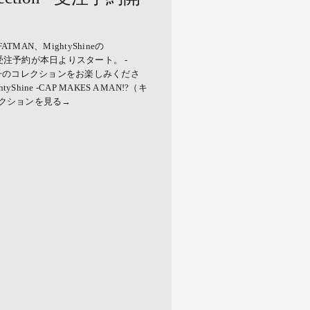
ATMAN、MightyShineの
ONの受注予約が本日よりスタート。 -
た帽子のコレクションをお楽しみくださ
hine -CAP MAKES A MAN!?（キ
レクションを見る→