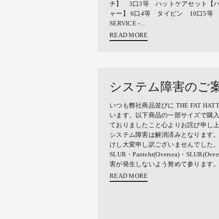
チ】 3口3等 ハットケアセット【
ャー】 6口4等 タイピン 10口5等 マ
SERVICE -...
READ MORE
システム障害のご
いつも弊社商品並びに THE FAT H
います。以下商品の一部サイズで購
ておりましたこと心よりお詫び申し
システム障害は解消済みとなります
けし大変申し訳ございませんでした。＜該
SLUR・Pantehr(Oversea)・SLUR
害が発生しないよう努めて参ります
READ MORE