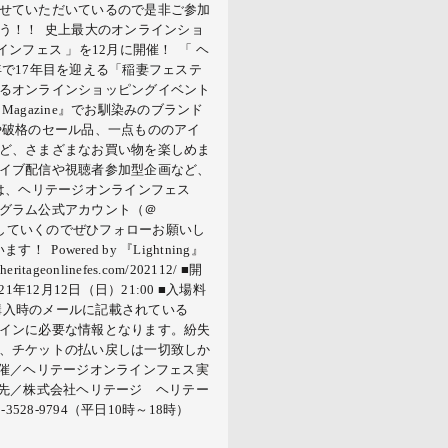
せていただいているので是非ご参加
う！！ 史上最大のオンラインショ
ンフェス 」を12月に開催！ 「 ヘ
で17年目を迎える「稲妻フェステ
るオンラインショッピングイベント
CH Magazine』でお馴染みのブランド
や破格のセール品、一点もののアイ
ど、さまざまなお買い物を楽しめま
イブ配信や視聴者参加型企画など、
は、ヘリテージオンラインフェス
グラム公式アカウント（＠
l）で随時更新していくのでぜひフォローお願いし
owered by 『Lightning』
ritageonlinefes.com/202112/ ■開
21年12月12日（日）21:00 ■入場料
ト購入時のメールに記載されている
インに必要な情報となります。紛失
、チケットの払い戻しは一切致しか
主催／ヘリテージオンラインフェス実
せ先／株式会社ヘリテージ ヘリテー
528-9794（平日10時～18時）