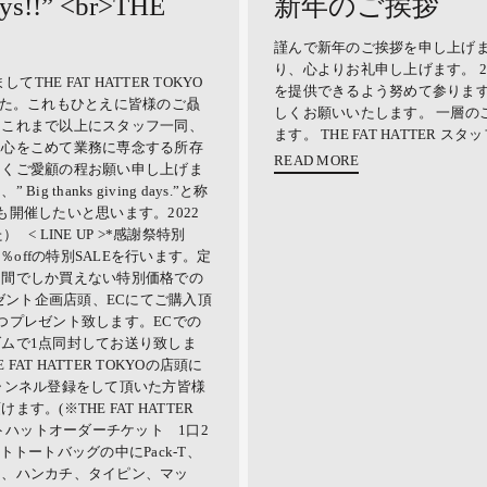
ays!!” <br>THE
新年のご挨拶
謹んで新年のご挨拶を申し上げま
り、心よりお礼申し上げます。 2
THE FAT HATTER TOKYO
を提供できるよう努めて参ります
した。これもひとえに皆様のご贔
しくお願いいたします。 一層の
。これまで以上にスタッフ一同、
ます。 THE FAT HATTER スタ
真心をこめて業務に専念する所存
READ MORE
しくご愛顧の程お願い申し上げま
thanks giving days.”と称
開催したいと思います。2022
< LINE UP >*感謝祭特別
％offの特別SALEを行います。定
期間でしか買えない特別価格での
ゼント企画店頭、ECにてご購入頂
つプレゼント致します。ECでの
ムで1点同封してお送り致しま
AT HATTER TOKYOの店頭に
beのチャンネル登録をして頂いた方皆様
。(※THE FAT HATTER
ットハットオーダーチケット 1口2
トートバッグの中にPack-T、
ー、ハンカチ、タイピン、マッ