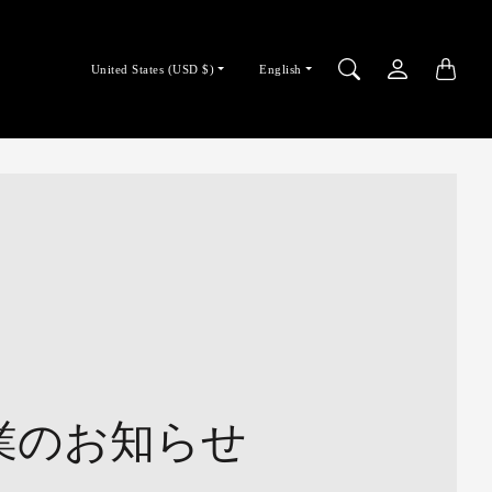
Country/region
Language
United States (USD $)
English
selector
selector
業のお知らせ