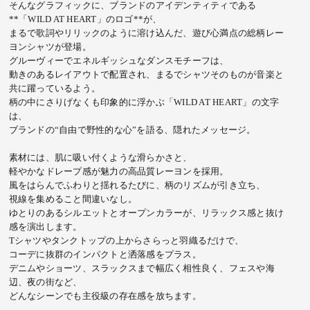
そんなグラフィックに、ブランドのアイデンティティである
**「WILD AT HEART」のロゴ**が、
まるで歌詞やリリックのように溶け込んだ、遊び心満点の総柄レー
ヨンシャツが登場。
グルーヴィーでエネルギッシュなダンスモチーフは、
動きのあるレイアウトで配置され、まるでシャツそのものが音楽と
共に躍っているよう。
柄の中にさりげなくも印象的に浮かぶ「WILD AT HEART」の文字
は、
ブランドの“自由で野性的な心”を語る、隠れたメッセージ。
素材には、肌に吸い付くような滑らかさと、
軽やかなドレープ感が魅力の高品質レーヨンを採用。
風をはらんでふわりと揺れるたびに、柄のリズムが引き立ち、
視線を集めること間違いなし。
ゆとりのあるシルエットとオープンカラーが、リラックス感と抜け
感を演出します。
Tシャツやタンクトップの上からさらっと羽織るだけで、
コーデに抜群のインパクトと洒落感をプラス。
デニムやショーツ、スラックスまで幅広く相性良く、フェスや海
辺、夜の街など、
どんなシーンでも主役級の存在感を放ちます。