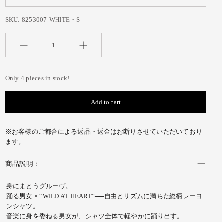
SKU:
8253007-WHITE・S
Quantity
Only 4 pieces in stock!
Add to cart
※お客様のご都合による返品・返金はお断りさせていただいており
ます。
商品説明：
身にまとうグルーヴ。
踊る男女 × “WILD AT HEART”──自由とリズムに満ちた総柄レーヨ
ンシャツ。
音楽に身を委ねる男女が、シャツ全体で軽やかに踊り出す。