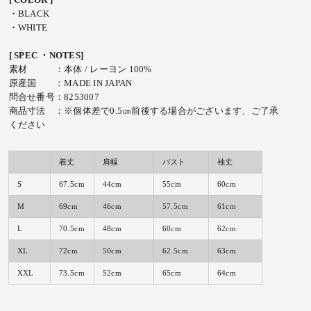
・BLACK
・WHITE
[ SPEC ・NOTES]
素材 ：本体 / レーヨン 100%
原産国 ：MADE IN JAPAN
問合せ番号：8253007
商品寸法 ：※個体差で0.5㎝前後する場合がございます、ご了承
ください
着丈
肩幅
バスト
袖丈
S
67.5cm
44cm
55cm
60cm
M
69cm
46cm
57.5cm
61cm
L
70.5cm
48cm
60cm
62cm
XL
72cm
50cm
62.5cm
63cm
XXL
73.5cm
52cm
65cm
64cm