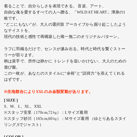
着ることで、自分らしさを表現できる。 音楽、アート、
自由な魂を愛するすべての人へ贈る、「WILD AT HEART」渾身の1
枚です。
“どこにもない”が、大人の選択肢 アーカイブから掘り起こしたよう
なテイストを、
現代の技術と感性で再構築した唯一無二のオリジナルパターン。
ラフに羽織るだけで、センスが滲み出る。時代と時代を繋ぐストー
リーが宿ります。
柄は派手で、所作は静かに トレンドを追いかけない、大人のための
遊び服。
この一枚が、あなたのスタイルに“余裕”と“説得力”を添えてくれる
はずです。
※生地都合によりXXLのみ金額変動があります。
[ SIZE ]
S、M、L、XL、XXL
※スタッフ安里（170cm,72㎏）：Lサイズ着用
※スタッフ砂川（165cm,60㎏）：Mサイズ着用 （ゆとりあるスタイ
リング,Sでジャスト）
[ COLOR ]