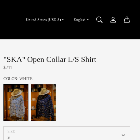
Country/region
Language
United States (USD $)
English
selector
selector
"SKA" Open Collar L/S Shirt
$211
COLOR:
WHITE
WHITE
BLACK
SIZE