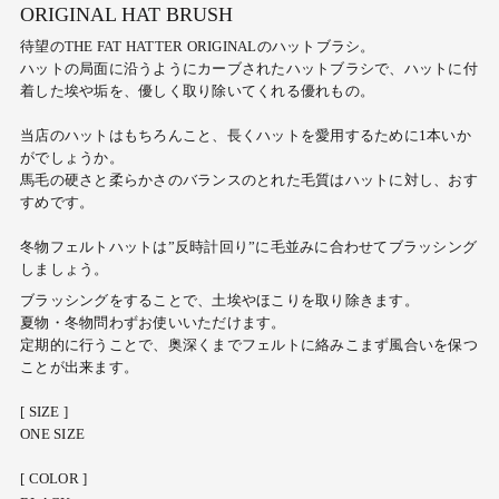
ORIGINAL HAT BRUSH
待望のTHE FAT HATTER ORIGINAL
のハットブラシ。
ハットの局面に沿うようにカーブされたハットブラシで、ハットに付
着した埃や垢を、優しく取り除いてくれる優れもの。
当店のハットはもちろんこと、長くハットを愛用するために
1
本いか
がでしょうか。
馬毛の硬さと柔らかさのバランスのとれた毛質はハットに対し、おす
すめです。
冬物フェルトハットは”反時計回り”に毛並みに合わせてブラッシング
しましょう。
ブラッシングをすることで、土埃やほこりを取り除きます。
夏物・冬物問わずお使いいただけます。
定期的に行うことで、奥深くまでフェルトに絡みこまず風合いを保つ
ことが出来ます。
[ SIZE ]
ONE SIZE
[ COLOR ]