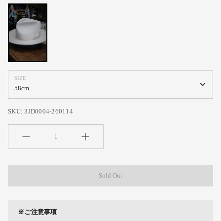
ANTIQE
VANILLA
SIZE
SKU:
3JD0004-260114
Quantity
Sold Out
※ご注意事項