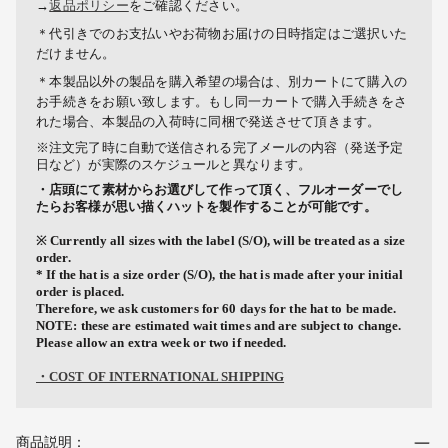
→
返品ポリシー
をご確認ください。
＊代引きでのお支払いやお荷物お届けの日時指定はご選択いた
だけません。
＊本製品以外の製品を購入希望の場合は、別カートにて購入の
お手続きをお願い致します。もし同一カートで購入手続きをさ
れた場合、本製品の入荷時に同梱で発送させて頂きます。
※注文完了時に自動で送信される完了メールの内容（発送予定
日など）が実際のスケジュールと異なります。
・店頭にて素材からお選びして作って頂く、フルオーダーでし
たらお客様が思い描くハットを製作することが可能です。
※ Currently all sizes with the label (S/O), will be treated as a size
order.
* If the hat is a size order (S/O), the hat is made after your initial
order is placed.
Therefore, we ask customers for 60 days for the hat to be made.
NOTE: these are estimated wait times and are subject to change.
Please allow an extra week or two if needed.
・COST OF INTERNATIONAL SHIPPING
商品説明：