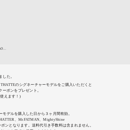
O...
ました。
AT THATTEのシグネーチャーモデルを
ご購入いただくと
クーポンをプレゼント。
使えます！)
ーモデルを購入した日から３ヶ月間有効。
TER、Mr.FATMAN、MightyShine
クーポンとなります。送料代引き手数料は含まれません。