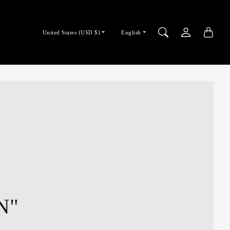
Country/region
Language
United States (USD $)
English
selector
selector
N"