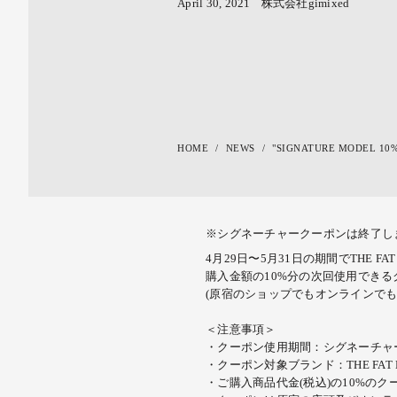
April 30, 2021
株式会社gimixed
HOME
NEWS
"SIGNATURE MODEL 10%
※シグネーチャークーポンは終了し
4月29日〜5月31日の期間で
THE F
購入金額の10%分の次回使用できる
(原宿のショップでもオンラインでも
＜注意事項＞
・クーポン使用期間：シグネーチャ
・クーポン対象ブランド：THE FAT HAT
・ご購入商品代金(税込)の10%の