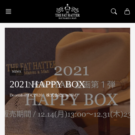
Skip
to
content
NEWS
2021 HAPPY BOX
December 14, 2020
株式会社gimixed